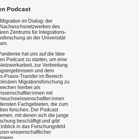
en Podcast
Migration im Dialog: der
 Nachwuchsnetzwerkes des
nären Zentrums für Integrations-
nsforschung an der Universität
sen.
andemie hat uns auf die Idee
en Podcast zu starten, um eine
 Netzwerkarbeit, zur Verbreitung
ngsergebnissen und dem
s-Praxis-Transfer im Bereich
iplinären Migrationsforschung zu
prechen hierbei als
senschaftler:innen mit
hwuchswissenschaftler:innen
densten Fachgebieten, die zum
ion forschen. Der Podcast
emen, mit denen sich die junge
schung beschäftigt und gibt
Einblick in das Forschungsfeld
nzen wissenschaftlicher
hinweg.