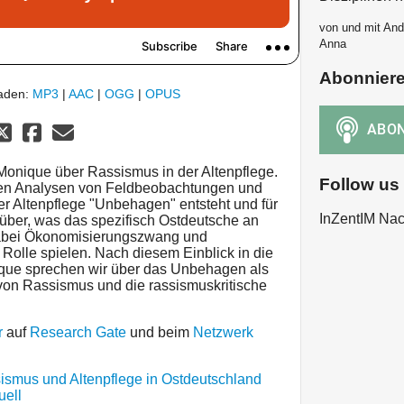
von und mit And
Anna
Abonnier
laden:
MP3
|
AAC
|
OGG
|
OPUS
 Monique über Rassismus in der Altenpflege.
Follow us
chen Analysen von Feldbeobachtungen und
der Altenpflege "Unbehagen" entsteht und für
InZentIM Na
ber, was das spezifisch Ostdeutsche an
abei Ökonomisierungszwang und
Rolle spielen. Nach diesem Einblick in die
que sprechen wir über das Unbehagen als
 von Rassismus und die rassismuskritische
r
auf
Research Gate
und beim
Netzwerk
ismus und Altenpflege in Ostdeutschland
uell