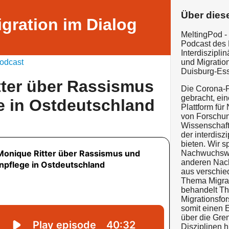
Über dies
igration im Dialog
MeltingPod - 
Podcast des
Interdiszipli
odcast
und Migratio
Duisburg-Es
tter über Rassismus
Die Corona-P
gebracht, ein
e in Ostdeutschland
Plattform für
von Forschu
Wissenschaft
der interdisz
bieten. Wir s
Nachwuchswis
anderen Nac
aus verschie
Thema Migrat
behandelt Th
Migrationsfor
somit einen 
über die Gre
Disziplinen 